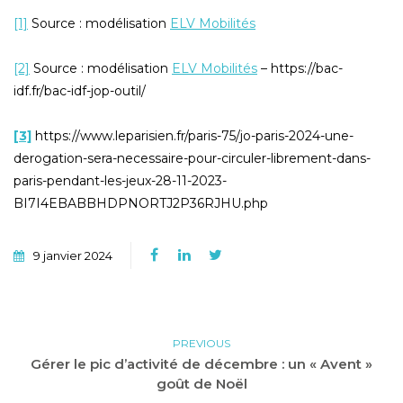
[1]
Source : modélisation
ELV Mobilités
[2]
Source : modélisation
ELV Mobilités
– https://bac-
idf.fr/bac-idf-jop-outil/
[3]
https://www.leparisien.fr/paris-75/jo-paris-2024-une-
derogation-sera-necessaire-pour-circuler-librement-dans-
paris-pendant-les-jeux-28-11-2023-
BI7I4EBABBHDPNORTJ2P36RJHU.php
9 janvier 2024
PREVIOUS
Gérer le pic d’activité de décembre : un « Avent »
goût de Noël