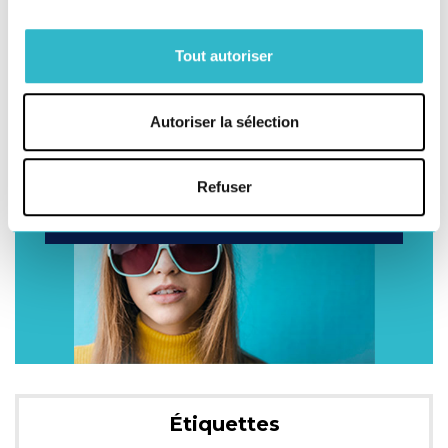
J'ai lu et j'accepte la politique de confidentialité de ce site.
Tout autoriser
Les informations recueillies sur ce formulaire sont enregistrées
dans un fichier informatisé par Star Service pour pouvoir
traiter au mieux votre demande. Elles sont conservées pendant
2 mois et sont destinées au service Marketing. Conformément
Autoriser la sélection
à la loi « informatique et libertés », vous pouvez exercer votre
droit d'accès aux données vous concernant et les faire rectifier
en contactant : Monsieur le Délégué à la Protection des
Données, Star service, 10 rue Olof Palme 92110 Clichy ou par
mail : DPO@stars-services.com
Refuser
Étiquettes