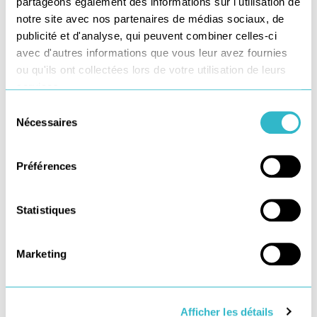
partageons également des informations sur l'utilisation de
notre site avec nos partenaires de médias sociaux, de
publicité et d'analyse, qui peuvent combiner celles-ci
Téléchargez
avec d'autres informations que vous leur avez fournies
notre DPEF 2022
ou qu'ils ont collectées lors de votre utilisation de leurs
services.
Sélection
Je découvre
Nécessaires
du
consentement
Préférences
Newsletter du
Statistiques
blog du dernier km
Marketing
Afficher les détails