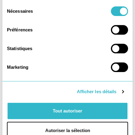
Sélection
Nécessaires
du
EXPÉRIENCE CLIENT
,
TRANSPORT LOGISTIQUE
consentement
Livraison de courses à domicile : optimisation
de l’expérience client
Préférences
7 juin 2022
Statistiques
Marketing
Afficher les détails
Tout autoriser
Autoriser la sélection